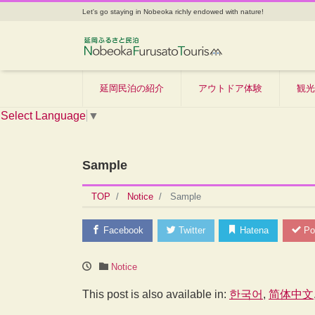
Let's go staying in Nobeoka richly endowed with nature!
延岡民泊の紹介
アウトドア体験
観光
Select Language
▼
Sample
TOP
Notice
Sample
Facebook
Twitter
Hatena
Po
Notice
This post is also available in:
한국어
简体中文