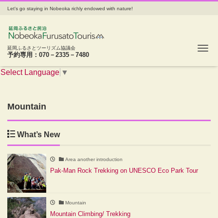
Let's go staying in Nobeoka richly endowed with nature!
Tog
延岡ふるさとツーリズム協議会
予約専用：070－2335－7480
Select Language
▼
Mountain
What’s New
Area another introduction
Pak-Man Rock Trekking on UNESCO Eco Park Tour
Mountain
Mountain Climbing/ Trekking