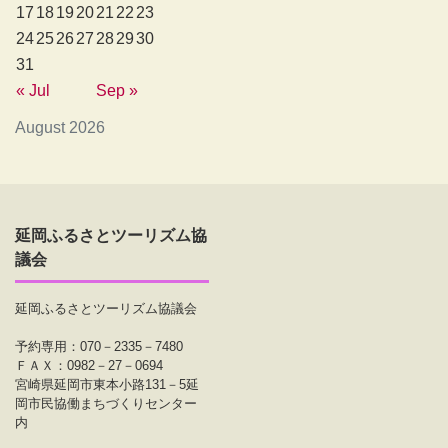
17
18
19
20
21
22
23
24
25
26
27
28
29
30
31
« Jul
Sep »
August 2026
延岡ふるさとツーリズム協
議会
延岡ふるさとツーリズム協議会
予約専用：070－2335－7480
ＦＡＸ：0982－27－0694
宮崎県延岡市東本小路131－5延
岡市民協働まちづくりセンター
内