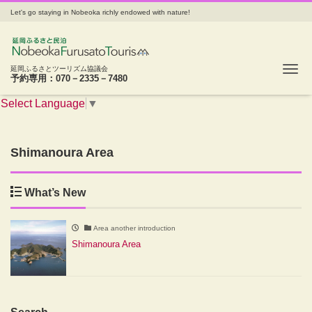
Let's go staying in Nobeoka richly endowed with nature!
Tog
延岡ふるさとツーリズム協議会
予約専用：070－2335－7480
Select Language
▼
Shimanoura Area
What’s New
Area another introduction
Shimanoura Area