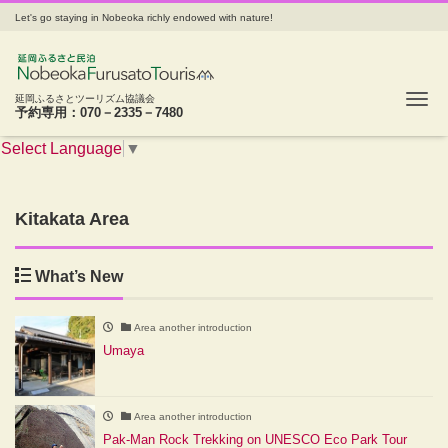
Let's go staying in Nobeoka richly endowed with nature!
Tog
延岡ふるさとツーリズム協議会
予約専用：070－2335－7480
Select Language
▼
Kitakata Area
What’s New
Area another introduction
Umaya
Area another introduction
Pak-Man Rock Trekking on UNESCO Eco Park Tour