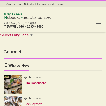
Let's go staying in Nobeoka richly endowed with nature!
Tog
延岡ふるさとツーリズム協議会
予約専用：070－2335－7480
Select Language
▼
Gourmet
What’s New
Gourmet
Himukahonsaba
Gourmet
Rock oysters