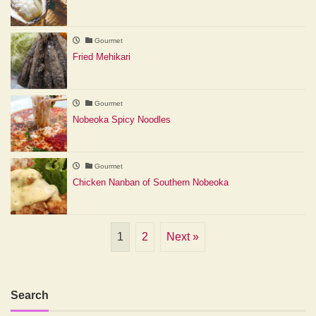
Gourmet
Fried Mehikari
Gourmet
Nobeoka Spicy Noodles
Gourmet
Chicken Nanban of Southern Nobeoka
1
2
Next »
Search