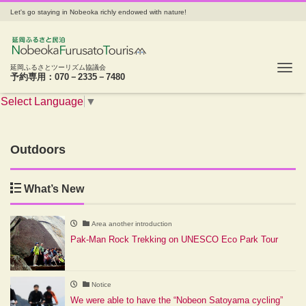
Let's go staying in Nobeoka richly endowed with nature!
Tog
延岡ふるさとツーリズム協議会
予約専用：070－2335－7480
Select Language
▼
Outdoors
What’s New
Area another introduction
Pak-Man Rock Trekking on UNESCO Eco Park Tour
Notice
We were able to have the “Nobeon Satoyama cycling”