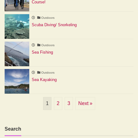
Course!
Outdoors
Scuba Diving/ Snorkeling
Outdoors
Sea Fishing
Outdoors
Sea Kayaking
1
2
3
Next »
Search