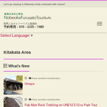
Let's go staying in Nobeoka richly endowed with nature!
Tog
延岡ふるさとツーリズム協議会
予約専用：070－2335－7480
Select Language
▼
Kitakata Area
What’s New
Area another introduction
Umaya
Area another introduction
Pak-Man Rock Trekking on UNESCO Eco Park Tour