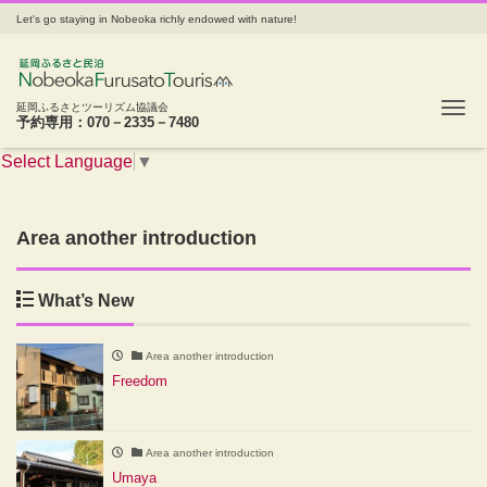
Let's go staying in Nobeoka richly endowed with nature!
Tog
延岡ふるさとツーリズム協議会
予約専用：070－2335－7480
Select Language
▼
Area another introduction
What’s New
Area another introduction
Freedom
Area another introduction
Umaya