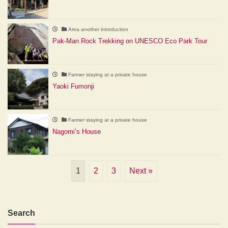
Area another introduction
Pak-Man Rock Trekking on UNESCO Eco Park Tour
Farmer staying at a private house
Yaoki Fumonji
Farmer staying at a private house
Nagomi’s House
1
2
3
Next »
Search