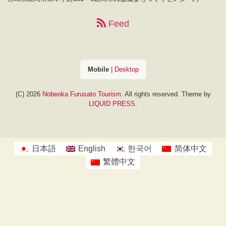
Feed
Mobile
|
Desktop
(C) 2026
Nobeoka Furusato Tourism
. All rights reserved.
Theme by
LIQUID PRESS
.
日本語
English
한국어
简体中文
繁體中文