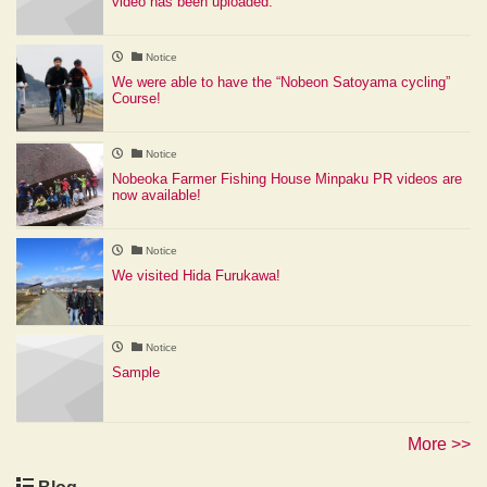
video has been uploaded.
Notice
We were able to have the “Nobeon Satoyama cycling”
Course!
Notice
Nobeoka Farmer Fishing House Minpaku PR videos are
now available!
Notice
We visited Hida Furukawa!
Notice
Sample
More >>