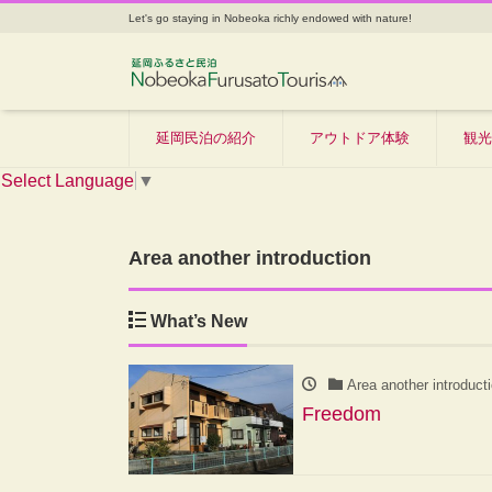
Let's go staying in Nobeoka richly endowed with nature!
延岡民泊の紹介
アウトドア体験
観光
Select Language
▼
Area another introduction
What’s New
Area another introduct
Freedom