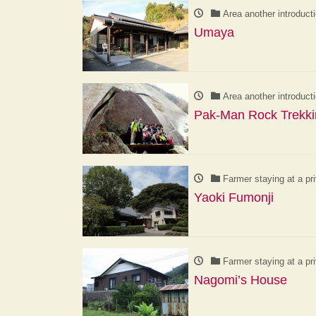
Area another introduct
Umaya
Area another introduct
Pak-Man Rock Trekk
Farmer staying at a pr
Yaoki Fumonji
Farmer staying at a pr
Nagomi’s House