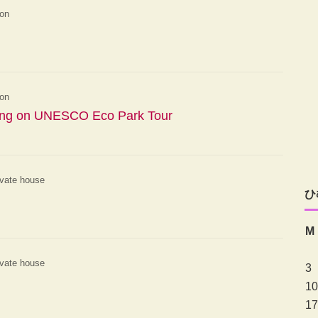
ion
ion
ing on UNESCO Eco Park Tour
ivate house
ひ
M
ivate house
3
10
17