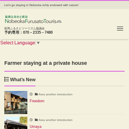
Let's go staying in Nobeoka richly endowed with nature!
Tog
延岡ふるさとツーリズム協議会
予約専用：070－2335－7480
Select Language
▼
Farmer staying at a private house
What’s New
Area another introduction
Freedom
Area another introduction
Umaya